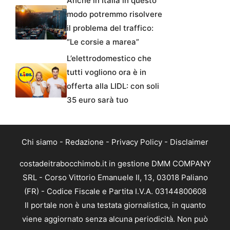
Anche in Italia in questo
modo potremmo risolvere
il problema del traffico:
“Le corsie a marea”
L’elettrodomestico che
tutti vogliono ora è in
offerta alla LIDL: con soli
35 euro sarà tuo
Chi siamo
-
Redazione
-
Privacy Policy
-
Disclaimer
costadeitrabocchimob.it in gestione DMM COMPANY
SRL - Corso Vittorio Emanuele II, 13, 03018 Paliano
(FR) - Codice Fiscale e Partita I.V.A. 03144800608
Il portale non è una testata giornalistica, in quanto
viene aggiornato senza alcuna periodicità. Non può