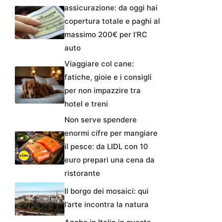
assicurazione: da oggi hai
copertura totale e paghi al
massimo 200€ per l’RC
auto
Viaggiare col cane:
fatiche, gioie e i consigli
per non impazzire tra
hotel e treni
Non serve spendere
enormi cifre per mangiare
il pesce: da LIDL con 10
euro prepari una cena da
ristorante
Il borgo dei mosaici: qui
l’arte incontra la natura