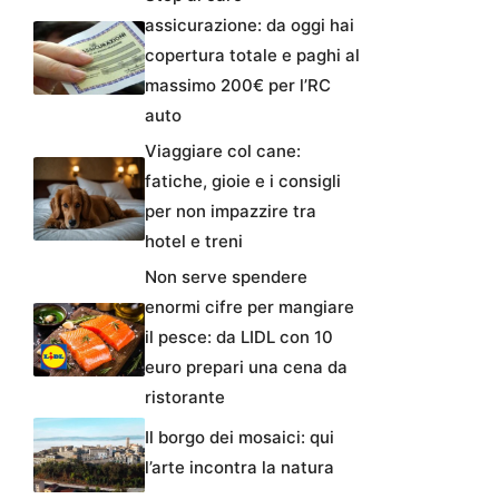
assicurazione: da oggi hai
copertura totale e paghi al
massimo 200€ per l’RC
auto
Viaggiare col cane:
fatiche, gioie e i consigli
per non impazzire tra
hotel e treni
Non serve spendere
enormi cifre per mangiare
il pesce: da LIDL con 10
euro prepari una cena da
ristorante
Il borgo dei mosaici: qui
l’arte incontra la natura