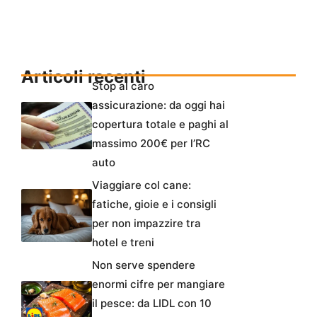
Articoli recenti
Stop al caro
assicurazione: da oggi hai
copertura totale e paghi al
massimo 200€ per l’RC
auto
Viaggiare col cane:
fatiche, gioie e i consigli
per non impazzire tra
hotel e treni
Non serve spendere
enormi cifre per mangiare
il pesce: da LIDL con 10