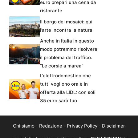
euro prepari una cena da
ristorante
Il borgo dei mosaici: qui
l’arte incontra la natura
Anche in Italia in questo
modo potremmo risolvere
il problema del traffico:
“Le corsie a marea”
L’elettrodomestico che
tutti vogliono ora è in
offerta alla LIDL: con soli
35 euro sarà tuo
Chi siamo
-
Redazione
-
Privacy Policy
-
Disclaimer