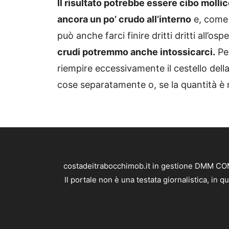
Il risultato potrebbe essere cibo molli
ancora un po’ crudo all’interno
e, come 
può anche farci finire dritti dritti all’osp
crudi potremmo anche intossicarci.
Per
riempire eccessivamente il cestello della
cose separatamente o, se la quantità è m
costadeitrabocchimob.it in gestione DMM COMP
Il portale non è una testata giornalistica, in