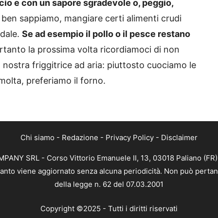
ccio e con un sapore sgradevole o, peggio,
ben sappiamo, mangiare certi alimenti crudi
edale.
Se ad esempio il pollo o il pesce restano
tanto la prossima volta ricordiamoci di non
 nostra friggitrice ad aria: piuttosto cuociamo le
olta, preferiamo il forno.
Chi siamo
-
Redazione
-
Privacy Policy
-
Disclaimer
ANY SRL - Corso Vittorio Emanuele II, 13, 03018 Paliano (FR) 
 quanto viene aggiornato senza alcuna periodicità. Non può pertan
della legge n. 62 del 07.03.2001
Copyright ©2025 - Tutti i diritti riservati