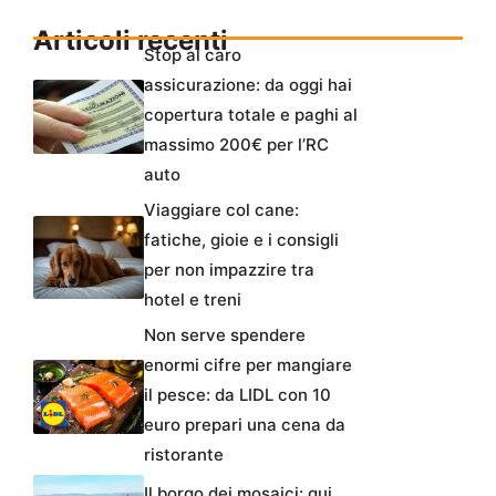
Articoli recenti
Stop al caro
assicurazione: da oggi hai
copertura totale e paghi al
massimo 200€ per l’RC
auto
Viaggiare col cane:
fatiche, gioie e i consigli
per non impazzire tra
hotel e treni
Non serve spendere
enormi cifre per mangiare
il pesce: da LIDL con 10
euro prepari una cena da
ristorante
Il borgo dei mosaici: qui