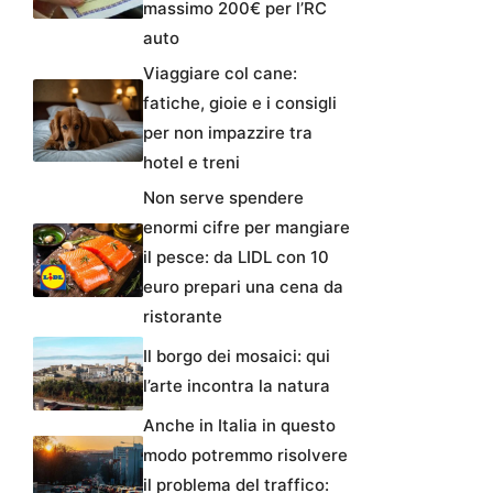
massimo 200€ per l’RC
auto
Viaggiare col cane:
fatiche, gioie e i consigli
per non impazzire tra
hotel e treni
Non serve spendere
enormi cifre per mangiare
il pesce: da LIDL con 10
euro prepari una cena da
ristorante
Il borgo dei mosaici: qui
l’arte incontra la natura
Anche in Italia in questo
modo potremmo risolvere
il problema del traffico: