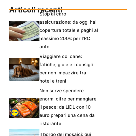
Articoli recenti
Stop al caro
assicurazione: da oggi hai
copertura totale e paghi al
massimo 200€ per l’RC
auto
Viaggiare col cane:
fatiche, gioie e i consigli
per non impazzire tra
hotel e treni
Non serve spendere
enormi cifre per mangiare
il pesce: da LIDL con 10
euro prepari una cena da
ristorante
Il borgo dei mosaici: qui