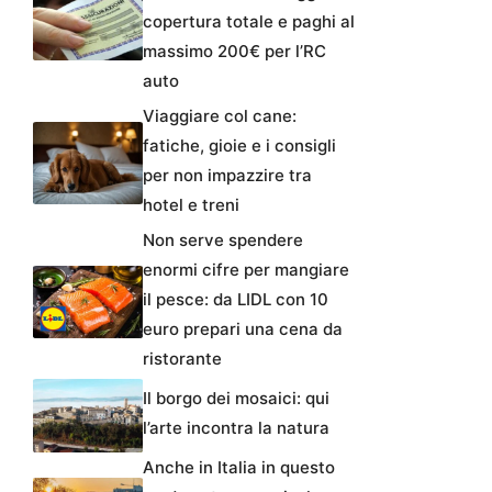
copertura totale e paghi al
massimo 200€ per l’RC
auto
Viaggiare col cane:
fatiche, gioie e i consigli
per non impazzire tra
hotel e treni
Non serve spendere
enormi cifre per mangiare
il pesce: da LIDL con 10
euro prepari una cena da
ristorante
Il borgo dei mosaici: qui
l’arte incontra la natura
Anche in Italia in questo