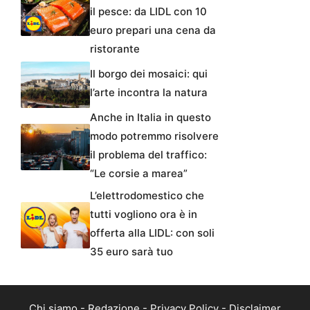
il pesce: da LIDL con 10
euro prepari una cena da
ristorante
Il borgo dei mosaici: qui
l’arte incontra la natura
Anche in Italia in questo
modo potremmo risolvere
il problema del traffico:
“Le corsie a marea”
L’elettrodomestico che
tutti vogliono ora è in
offerta alla LIDL: con soli
35 euro sarà tuo
Chi siamo
-
Redazione
-
Privacy Policy
-
Disclaimer