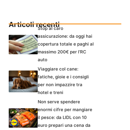
Articoli recenti
Stop al caro
assicurazione: da oggi hai
copertura totale e paghi al
massimo 200€ per l’RC
auto
Viaggiare col cane:
fatiche, gioie e i consigli
per non impazzire tra
hotel e treni
Non serve spendere
enormi cifre per mangiare
il pesce: da LIDL con 10
euro prepari una cena da