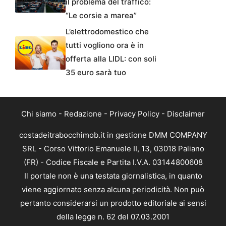
il problema del traffico:
“Le corsie a marea”
L’elettrodomestico che
tutti vogliono ora è in
offerta alla LIDL: con soli
35 euro sarà tuo
Chi siamo
-
Redazione
-
Privacy Policy
-
Disclaimer
costadeitrabocchimob.it in gestione DMM COMPANY
SRL - Corso Vittorio Emanuele II, 13, 03018 Paliano
(FR) - Codice Fiscale e Partita I.V.A. 03144800608
Il portale non è una testata giornalistica, in quanto
viene aggiornato senza alcuna periodicità. Non può
pertanto considerarsi un prodotto editoriale ai sensi
della legge n. 62 del 07.03.2001