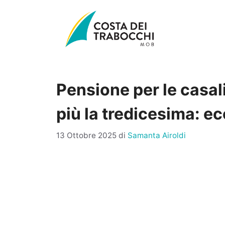
Vai
al
contenuto
Pensione per le casal
più la tredicesima: ecc
13 Ottobre 2025
di
Samanta Airoldi