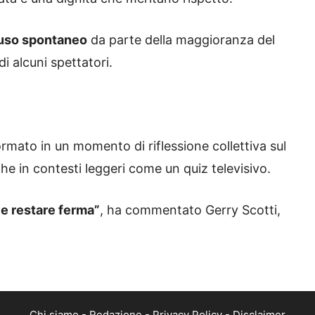
uso spontaneo
da parte della maggioranza del
i alcuni spettatori.
ormato in un momento di riflessione collettiva sul
he in contesti leggeri come un quiz televisivo.
eve restare ferma”
, ha commentato Gerry Scotti,
Chi siamo
-
Redazione
-
Privacy Policy
-
Disclaimer