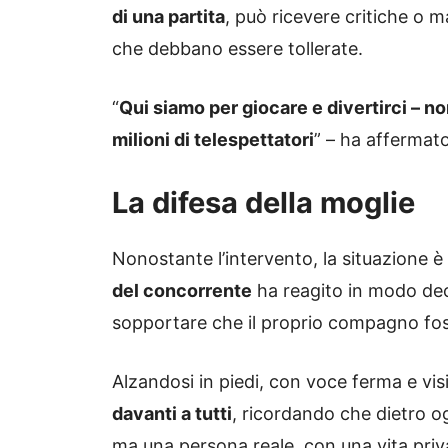
di una partita
, può ricevere critiche o m
che debbano essere tollerate.
“
Qui siamo per giocare e divertirci – no
milioni di telespettatori
” – ha affermato
La difesa della moglie
Nonostante l’intervento, la situazione 
del concorrente
ha reagito in modo deci
sopportare che il proprio compagno foss
Alzandosi in piedi, con voce ferma e vi
davanti a tutti
, ricordando che dietro og
ma una persona reale, con una vita priv