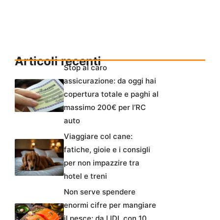
Articoli recenti
Stop al caro
assicurazione: da oggi hai
copertura totale e paghi al
massimo 200€ per l’RC
auto
Viaggiare col cane:
fatiche, gioie e i consigli
per non impazzire tra
hotel e treni
Non serve spendere
enormi cifre per mangiare
il pesce: da LIDL con 10