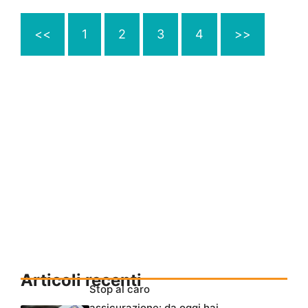
<<
1
2
3
4
>>
Articoli recenti
Stop al caro
assicurazione: da oggi hai