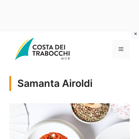
Vai
al
MENU
contenuto
Samanta Airoldi