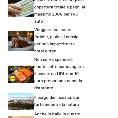
copertura totale e paghi al
massimo 200€ per l’RC
auto
Viaggiare col cane:
fatiche, gioie e i consigli
per non impazzire tra
hotel e treni
Non serve spendere
enormi cifre per mangiare
il pesce: da LIDL con 10
euro prepari una cena da
ristorante
Il borgo dei mosaici: qui
l’arte incontra la natura
Anche in Italia in questo