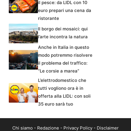
il pesce: da LIDL con 10
euro prepari una cena da
ristorante
Il borgo dei mosaici: qui
l’arte incontra la natura
Anche in Italia in questo
modo potremmo risolvere
il problema del traffico:
“Le corsie a marea”
L’elettrodomestico che
tutti vogliono ora è in
offerta alla LIDL: con soli
35 euro sarà tuo
Chi siamo
-
Redazione
-
Privacy Policy
-
Disclaimer